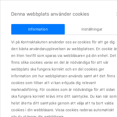
Denna webbplats använder cookies
Information
Inställningar
Vi på Kontraktakuten använder oss av cookies för att ge dig
den bästa användarupplevelsen av webbplatsen. En cookie ä
en liten textfil som sparas via webbläsaren på din enhet. Det
Frågor och s
finns olika cookies varav en del är nödvändiga för att vår
webbplats ska fungera korrekt och en del cookies ger
Köpeavtal
information om hur webbplatsen används samt att det finns
cookies som tillser att vi kan erbjuda dig relevant
marknadsföring. För cookies som är nödvändiga för att sidan
ska fungera korrekt krävs inte ditt samtycke. Du kan när som
helst återta ditt samtycke genom att välja att ta bort valda
cookies i din webbläsare. Vissa cookies raderas automatiskt
när du stänger din webbläsare.