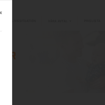
x
DIN LIVSSITUATION
PRISLISTA
VÅRA AVTAL
r
var