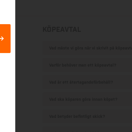
Köpeavtal
Vad måste vi göra när vi skrivit på köpeavt
Varför behöver man ett köpeavtal?
Vad är ett återtagandeförbehåll?
Vad ska köparen göra innan köpet?
Vad betyder befintligt skick?