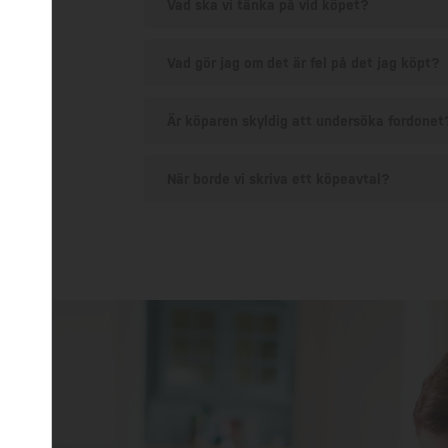
Vad ska vi tänka på vid köpet?
Vad gör jag om det är fel på det jag köpt?
Är köparen skyldig att undersöka fordonet
När borde vi skriva ett köpeavtal?