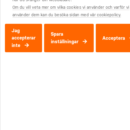
Om du vill veta mer om vilka cookies vi använder och varför vi
använder dem kan du besöka sidan med vår cookiepolicy.
avtal för alla delar i
Jag
Spara
livet
accepterar
Acceptera
inställningar
inte
Skriv ditt juridiskt korrekta avtal
tryggt, enkelt och till ett fast pris.
Din livssituation
Till avtalen