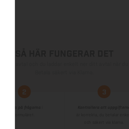
Så här fungerar det
ar ditt avtal och du laddar enkelt ner ditt avtal när du 
Betala säkert via Klarna.
2
3
Svara på frågorna
i
Kontrollera att uppgiftern
formuläret.
är korrekta, du betalar enke
och säkert via klarna.