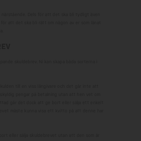
n närstående. Dels för att det ska bli tydligt även
å för att det ska bli rätt om någon av er som lånat
a.
rev
pande skuldebrev. Ni kan skapa båda sorterna i
ulden till en viss långivare och det går inte att
r skyldig pengar på betalning utan att hen vet om
tad går det dock att ge bort eller sälja ett enkelt
revet måste kunna visa ett kvitto på att denne har
rt eller sälja skuldebrevet utan att den som är