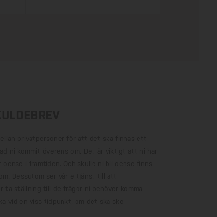
skuldebrev
ellan privatpersoner för att det ska finnas ett
vad ni kommit överens om. Det är viktigt att ni har
ir oense i framtiden. Och skulle ni bli oense finns
om. Dessutom ser vår e-tjänst till att
år ta ställning till de frågor ni behöver komma
a vid en viss tidpunkt, om det ska ske