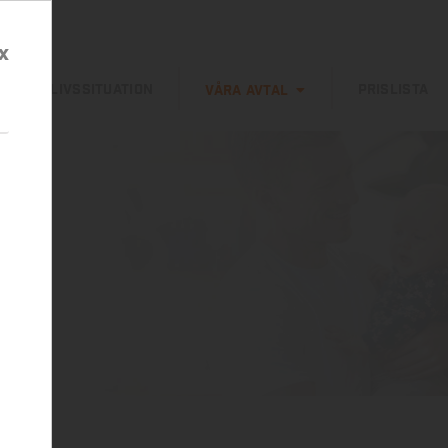
x
DIN LIVSSITUATION
PRISLISTA
VÅRA AVTAL
r