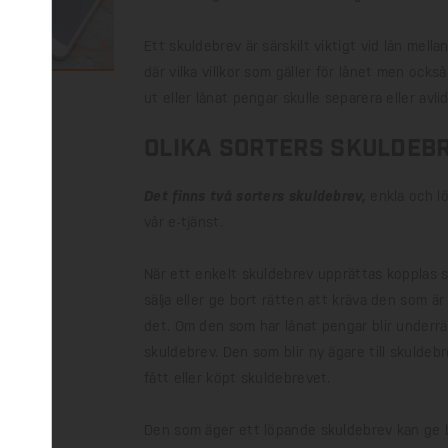
Ett skuldebrev är särskilt viktigt vid lån mella
där vilka villkor som gäller för lånet men ocks
ut eller lånat pengar skulle separera eller avlid
Olika sorters skuldeb
Det finns två sorters skuldebrev
,
enkla och lö
vår e-tjänst.
När ett enkelt skuldebrev upprättas kopplas sk
sälja eller ge bort rätten att kräva den som ä
det. Om den som har lånat pengar blir underrät
skuldebrev. Den som blir ny ägare till skuldeb
fått eller köpt skuldebrevet.
Den som äger ett löpande skuldebrev kan ge bo