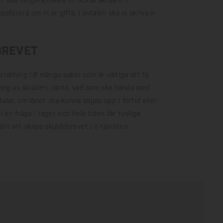
et ska fungera måste ni också skriva ett
förord om ni är gifta. I avtalen ska ni skriva in
brevet
ställning till många saker som är viktiga att få
lning av skulden, ränta, vad som ska hända med
lar, om lånet ska kunna sägas upp i förtid eller
ll en fråga i taget och hela tiden får tydliga
 lätt att skapa skuldebrevet i e-tjänsten.