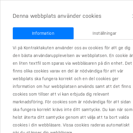
Denna webbplats använder cookies
Information
Inställningar
Vi på Kontraktakuten använder oss av cookies för att ge dig
den bästa användarupplevelsen av webbplatsen. En cookie ä
en liten textfil som sparas via webbläsaren på din enhet. Det
Skuldebrev
finns olika cookies varav en del är nödvändiga för att vår
webbplats ska fungera korrekt och en del cookies ger
Skapa trygghet för ert lån
information om hur webbplatsen används samt att det finns
cookies som tillser att vi kan erbjuda dig relevant
marknadsföring. För cookies som är nödvändiga för att sidan
ska fungera korrekt krävs inte ditt samtycke. Du kan när som
helst återta ditt samtycke genom att välja att ta bort valda
cookies i din webbläsare. Vissa cookies raderas automatiskt
när du stänger din webbläsare.