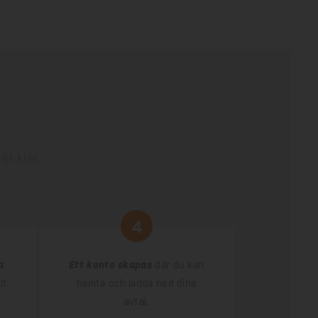
är klar.
4
a
Ett konto skapas
där du kan
lt
hämta och ladda ned dina
avtal.