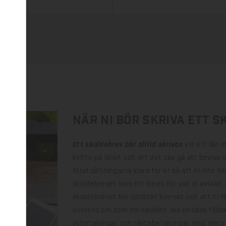
När ni bör skriva ett 
Ett skuldebrev bör alltid skrivas
vid ett lån m
kvitto på lånet och att det ska gå att bevisa 
förutsättningarna klara för er så att ni inte bl
skuldebrevet som ett bevis för vad ni avtalat 
skuldebrevet blir juridiskt korrekt och att ni f
överens om som om skulden ska betalas tillbak
avbetalningar och räntebetalningar med mera.