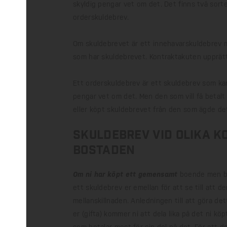
skyldig pengar vet om det. Det finns två sort
orderskuldebrev.
Om skuldebrevet är ett innehavarskuldebrev m
som har skuldebrevet. Kontraktakuten upprättar
Ett orderskuldebrev är ett skuldebrev som kan 
pengar vet om det. Men den som vill få betalt
eller köpt skuldebrevet från den som ägde det
Skuldebrev vid olika k
bostaden
Om ni har köpt ett gemensamt
boende men be
ett skuldebrev er emellan för att se till att d
mellanskillnaden. Anledningen till att göra dett
er (gifta) kommer ni att dela lika på det ni k