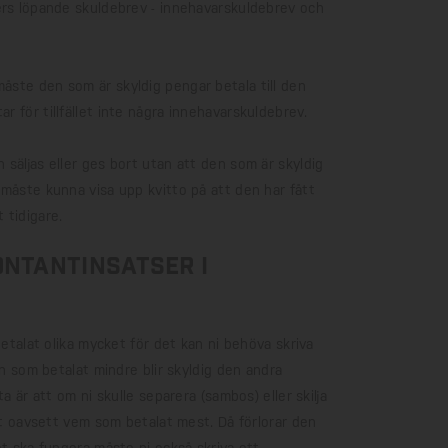
ers löpande skuldebrev - innehavarskuldebrev och
åste den som är skyldig pengar betala till den
 för tillfället inte några innehavarskuldebrev.
säljas eller ges bort utan att den som är skyldig
 måste kunna visa upp kvitto på att den har fått
 tidigare.
ontantinsatser i
talat olika mycket för det kan ni behöva skriva
en som betalat mindre blir skyldig den andra
a är att om ni skulle separera (sambos) eller skilja
öpt oavsett vem som betalat mest. Då förlorar den