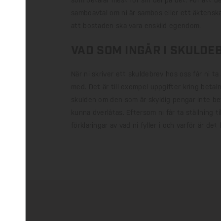
som betalar mest för sin del på det. För att d
samboavtal om ni är sambos eller ett äktenskaps
att bostaden ska vara enskild egendom.
Vad som ingår i skulde
När ni skriver ett skuldebrev hos oss får ni ta 
med. Det är till exempel uppgifter kring beta
skulden om den som är skyldig pengar inte beta
kunna överlåtas. Eftersom ni får ta ställning ti
förklaringar av vad ni fyller i och varför är det