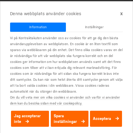
Till avtalen
x
Denna webbplats använder cookies
Information
Inställningar
OM KONTRAKTAKUTEN
Vi på Kontraktakuten använder oss av cookies för att ge dig den bästa
användarupplevelsen av webbplatsen. En cookie är en liten textfil som
sparas via webbläsaren på din enhet. Det finns olika cookies varav en del
Hur fungerar kontraktakutens e-tjänst?
är nödvändiga för att vår webbplats ska fungera korrekt och en del
cookies ger information om hur webbplatsen används samt att det finns
Hur får jag hjälp om något går fel?
cookies som tillser att vi kan erbjuda dig relevant marknadsföring. För
cookies som är nödvändiga för att sidan ska fungera korrekt krävs inte
Vilka avtal erbjuder Kontraktakuten?
ditt samtycke. Du kan när som helst återta ditt samtycke genom att välja
att ta bort valda cookies i din webbläsare. Vissa cookies raderas
Vilka är Kontraktakuten?
automatiskt när du stänger din webbläsare.
Om du vill veta mer om vilka cookies vi använder och varför vi använder
Vad erbjuder Kontraktakuten?
dem kan du besöka sidan med vår cookiepolicy.
Hur får jag mitt avtal?
Jag accepterar
Spara
Acceptera
inte
inställningar
Hur betalar jag för avtalet?