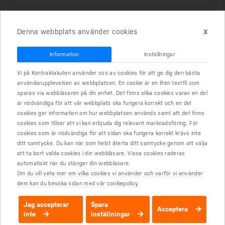
Till avtalen
x
Denna webbplats använder cookies
Information
Inställningar
Samboavtal
Vi på Kontraktakuten använder oss av cookies för att ge dig den bästa
användarupplevelsen av webbplatsen. En cookie är en liten textfil som
Vad är en sambo?
sparas via webbläsaren på din enhet. Det finns olika cookies varav en del
är nödvändiga för att vår webbplats ska fungera korrekt och en del
Vad är ett samboavtal?
cookies ger information om hur webbplatsen används samt att det finns
cookies som tillser att vi kan erbjuda dig relevant marknadsföring. För
Varför ska vi skriva ett samboavtal?
cookies som är nödvändiga för att sidan ska fungera korrekt krävs inte
ditt samtycke. Du kan när som helst återta ditt samtycke genom att välja
Måste vi ha ett samboavtal?
att ta bort valda cookies i din webbläsare. Vissa cookies raderas
automatiskt när du stänger din webbläsare.
Vad är samboegendom?
Om du vill veta mer om vilka cookies vi använder och varför vi använder
dem kan du besöka sidan med vår cookiepolicy.
Vad är inte samboegendom?
Jag accepterar
Spara
Acceptera
inte
inställningar
Vad gäller när vi betalat olika kontantinsatser för bostaden?