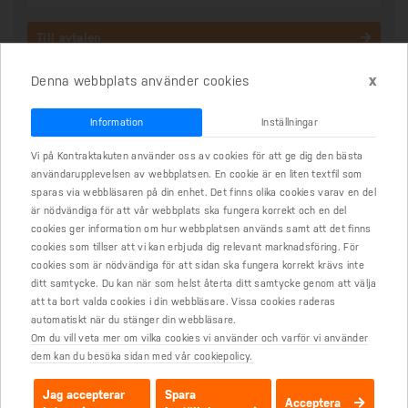
Till avtalen
x
Denna webbplats använder cookies
SKULDEBREV
Information
Inställningar
Vi på Kontraktakuten använder oss av cookies för att ge dig den bästa
Vad är ett skuldebrev?
användarupplevelsen av webbplatsen. En cookie är en liten textfil som
sparas via webbläsaren på din enhet. Det finns olika cookies varav en del
Hur skriver vi ett skuldebrev?
är nödvändiga för att vår webbplats ska fungera korrekt och en del
cookies ger information om hur webbplatsen används samt att det finns
Kan man använda en mall för att skriva ett skuldebrev?
cookies som tillser att vi kan erbjuda dig relevant marknadsföring. För
cookies som är nödvändiga för att sidan ska fungera korrekt krävs inte
När ska skulden betalas tillbaka?
ditt samtycke. Du kan när som helst återta ditt samtycke genom att välja
att ta bort valda cookies i din webbläsare. Vissa cookies raderas
Är det viktigt med ett skuldebrev när jag lånar ut pengar till mitt barn?
automatiskt när du stänger din webbläsare.
Om du vill veta mer om vilka cookies vi använder och varför vi använder
Kan man delbetala en skuld?
dem kan du besöka sidan med vår cookiepolicy.
När behövs ett skuldebrev?
Jag accepterar
Spara
Acceptera